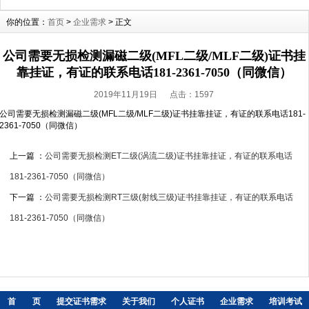
你的位置：
首页
>
企业需求
> 正文
公司需要无损检测漏磁二级(MFL二级/MLF二级)证书挂
靠挂证，有证的联系电话181-2361-7050（同微信）
2019年11月19日 点击：
1597
公司需要无损检测漏磁二级(MFL二级/MLF二级)证书挂靠挂证，有证的联系电话181-
2361-7050（同微信）
上一篇 ：
公司需要无损检测ET二级(涡流二级)证书挂靠挂证，有证的联系电话
181-2361-7050（同微信）
下一篇 ：
公司需要无损检测RT三级(射线三级)证书挂靠挂证，有证的联系电话
181-2361-7050（同微信）
首 页
提交证书需求
关于我们
个人证书
企业需求
培训考试