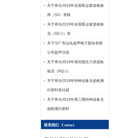
关于举办2019年全国客运索道检验
师（SS）资格
关于举办2019年全国客运索道检验
员（SD-1）资
关于与广东汕头超声电子股份有限
公司超声仪器
关于举办2019年第四期压力容器检
验员（RQ-1）
关于举办2019年特种设备无损检测
衍射时差法超
关于举办2019年第三期特种设备无
损检测衍射时
联系我们 Contact