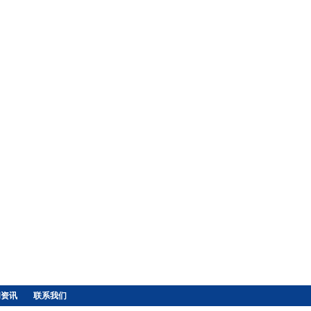
闻资讯
联系我们