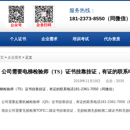
服务热线：
181-2373-8550（同微信
个人证书
企业需求
培训考试
代办资质
首页
>
企业需求
> 正文
公司需要电梯检验师（TS）证书挂靠挂证，有证的联系电话18
2019年11月19日 点击：
2035
梯检验师（TS）证书挂靠挂证，有证的联系电话181-2361-7050（同微信）
：
公司需要起重机械检验师（QS）证书挂靠挂证，有证的联系电话181-2361-7050
：
现在公司需要无损检测TOFD二级证书挂靠挂证，无损检测无损检测二级证书和无损