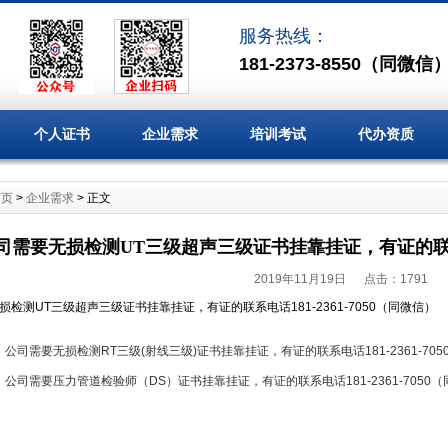
服务热线：
181-2373-8550（同微信
个人证书
企业需求
培训考试
代办资质
首页
>
企业需求
> 正文
司需要无损检测UT三级超声三级证书挂靠挂证，有证的联系电话1
2019年11月19日 点击：
1791
损检测UT三级超声三级证书挂靠挂证，有证的联系电话181-2361-7050（同微信）
：
公司需要无损检测RT三级(射线三级)证书挂靠挂证，有证的联系电话181-2361-70
：
公司需要压力管道检验师（DS）证书挂靠挂证，有证的联系电话181-2361-7050