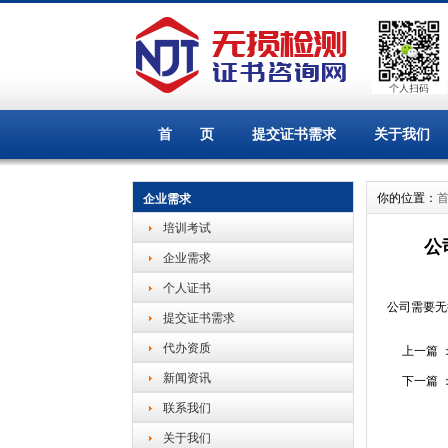
首 页
提交证书需求
关于我们
你的位置：
企业需求
培训考试
公
企业需求
个人证书
公司需要无
提交证书需求
代办资质
上一篇 
新闻资讯
下一篇 
联系我们
关于我们